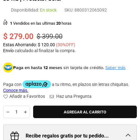
Disponibilidad:
En stock
SKU:
8800312065092
1
Vendidos en las ultimas
20
horas
$ 279.00
$ 399.00
Precio
Estas Ahorrando:
$ 120.00
(
30
%OFF)
habitual
Envío
calculado al finalizar la compra.
Paga en hasta 12 meses
sin tarjeta de crédito.
Saber más
Añadir a Favoritos
Haz una Pregunta
Cantidad
AGREGAR AL CARRITO
Recibe regalos gratis por tu pedido...