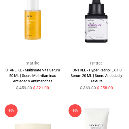
starlike
Isntree
STARLIKE - Multimate Vita Serum
ISNTREE - Hyper Retinol EX 1.0
50 ML | Suero Multivitaminas
Serum 20 ML | Suero Antiedad y
Antiedad y Antimanchas
Textura
Precio
Precio
$ 459.00
$ 321.00
$ 369.00
$ 258.00
habitual
habitual
-30%
-30%