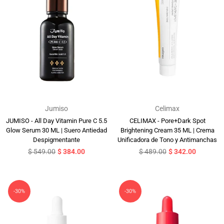
Jumiso
Celimax
JUMISO - All Day Vitamin Pure C 5.5
CELIMAX - Pore+Dark Spot
Glow Serum 30 ML | Suero Antiedad
Brightening Cream 35 ML | Crema
Despigmentante
Unificadora de Tono y Antimanchas
Precio
Precio
$ 549.00
$ 384.00
$ 489.00
$ 342.00
habitual
habitual
-30%
-30%