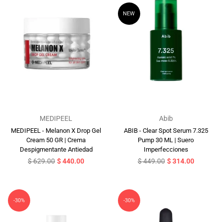
NEW
MEDIPEEL
Abib
MEDIPEEL - Melanon X Drop Gel
ABIB - Clear Spot Serum 7.325
Cream 50 GR | Crema
Pump 30 ML | Suero
Despigmentante Antiedad
Imperfecciones
Precio
Precio
$ 629.00
$ 440.00
$ 449.00
$ 314.00
habitual
habitual
-30%
-30%