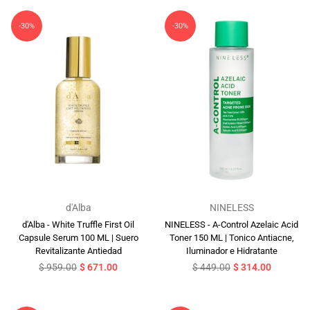
-30%
-30%
d'Alba
NINELESS
d'Alba - White Truffle First Oil
NINELESS - A-Control Azelaic Acid
Capsule Serum 100 ML | Suero
Toner 150 ML | Tonico Antiacne,
Revitalizante Antiedad
Iluminador e Hidratante
Precio
Precio
$ 959.00
$ 671.00
$ 449.00
$ 314.00
habitual
habitual