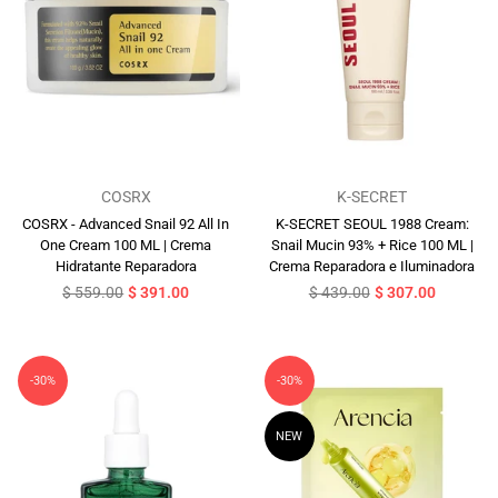
COSRX
K-SECRET
COSRX - Advanced Snail 92 All In
K-SECRET SEOUL 1988 Cream:
One Cream 100 ML | Crema
Snail Mucin 93% + Rice 100 ML |
Hidratante Reparadora
Crema Reparadora e Iluminadora
Precio
Precio
$ 559.00
$ 391.00
$ 439.00
$ 307.00
habitual
habitual
-30%
-30%
NEW