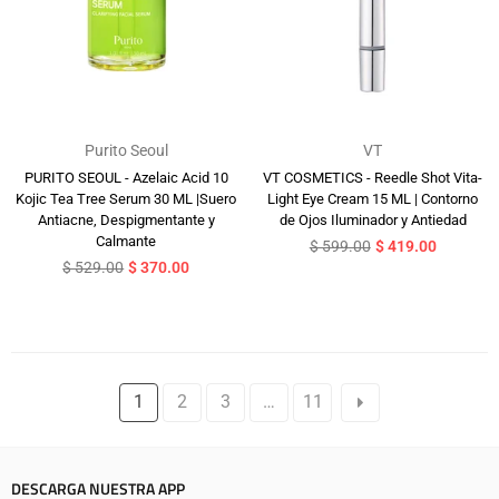
Purito Seoul
VT
PURITO SEOUL - Azelaic Acid 10
VT COSMETICS - Reedle Shot Vita-
Kojic Tea Tree Serum 30 ML |Suero
Light Eye Cream 15 ML | Contorno
Antiacne, Despigmentante y
de Ojos Iluminador y Antiedad
Calmante
Precio
$ 599.00
$ 419.00
Precio
habitual
$ 529.00
$ 370.00
habitual
1
2
3
…
11
DESCARGA NUESTRA APP