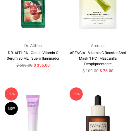
Dr. Althea
Arencia
DR. ALTHEA - Gentle Vitamin C
ARENCIA - Vitamin C Booster Shot
Serum 30 ML | Suero Iluminador
Mask 1 PC | Mascarilla
Despigmentante
Precio
$ 509.00
$ 356.00
habitual
Precio
$ 109.00
$ 76.00
habitual
-30%
-30%
NEW