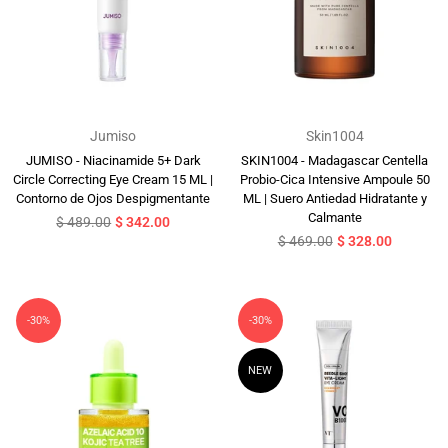
Jumiso
Skin1004
JUMISO - Niacinamide 5+ Dark
SKIN1004 - Madagascar Centella
Circle Correcting Eye Cream 15 ML |
Probio-Cica Intensive Ampoule 50
Contorno de Ojos Despigmentante
ML | Suero Antiedad Hidratante y
Calmante
Precio
$ 489.00
$ 342.00
habitual
Precio
$ 469.00
$ 328.00
habitual
-30%
-30%
NEW