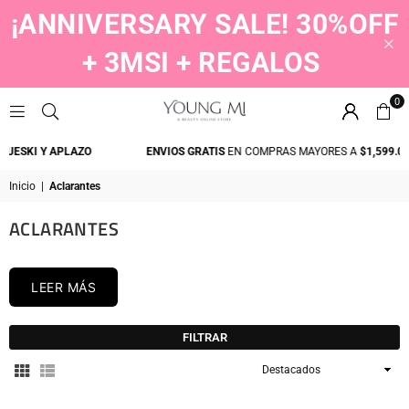
¡ANNIVERSARY SALE! 30%OFF
+ 3MSI + REGALOS
0
YOUNGMI
I Y APLAZO
ENVIOS GRATIS
EN COMPRAS MAYORES A
$1,599.00
Inicio
|
Aclarantes
ACLARANTES
LEER MÁS
FILTRAR
Ordenar