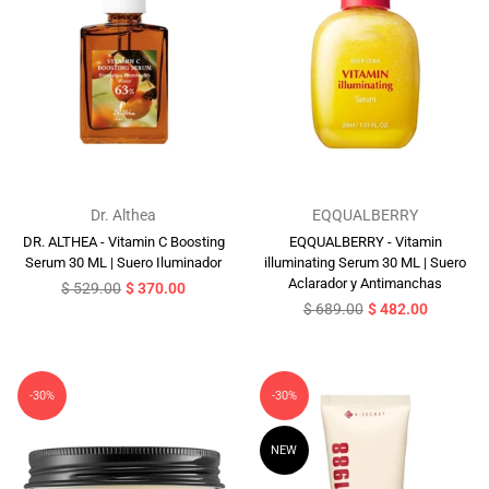
Dr. Althea
EQQUALBERRY
DR. ALTHEA - Vitamin C Boosting
EQQUALBERRY - Vitamin
Serum 30 ML | Suero Iluminador
illuminating Serum 30 ML | Suero
Aclarador y Antimanchas
Precio
$ 529.00
$ 370.00
habitual
Precio
$ 689.00
$ 482.00
habitual
-30%
-30%
NEW