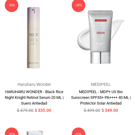
-30%
-30%
Haruharu Wonder
MEDIPEEL
HARUHARU WONDER - Black Rice
MEDIPEEL - MDP+ UV Bio
Night Knight Retinol Serum 20 ML |
Sunscreen SPF55+ PA++++ 40 ML |
Suero Antiedad
Protector Solar Antiedad
Precio
Precio
$ 479.00
$ 335.00
$ 499.00
$ 349.00
habitual
habitual
-30%
-30%