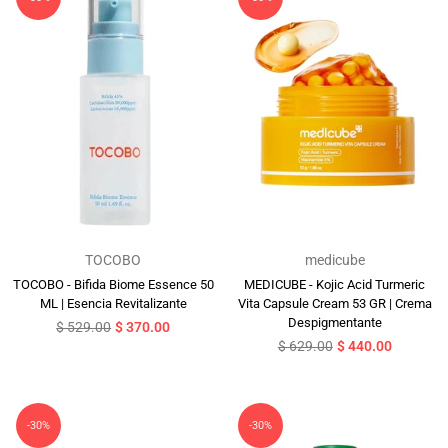
TOCOBO
medicube
TOCOBO - Bifida Biome Essence 50
MEDICUBE - Kojic Acid Turmeric
ML | Esencia Revitalizante
Vita Capsule Cream 53 GR | Crema
Despigmentante
Precio
$ 529.00
$ 370.00
habitual
Precio
$ 629.00
$ 440.00
habitual
-30%
-30%