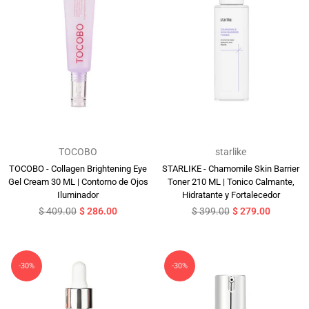
TOCOBO
starlike
TOCOBO - Collagen Brightening Eye
STARLIKE - Chamomile Skin Barrier
Gel Cream 30 ML | Contorno de Ojos
Toner 210 ML | Tonico Calmante,
Iluminador
Hidratante y Fortalecedor
Precio
Precio
$ 409.00
$ 286.00
$ 399.00
$ 279.00
habitual
habitual
-30%
-30%