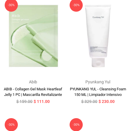
-30%
-30%
Abib
Pyunkang Yul
ABIB - Collagen Gel Mask Heartleaf
PYUNKANG YUL - Cleansing Foam
Jelly 1 PC | Mascarilla Revitalizante
150 ML | Limpiador Intensivo
Precio
Precio
$ 159.00
$ 111.00
$ 329.00
$ 230.00
habitual
habitual
-30%
-30%