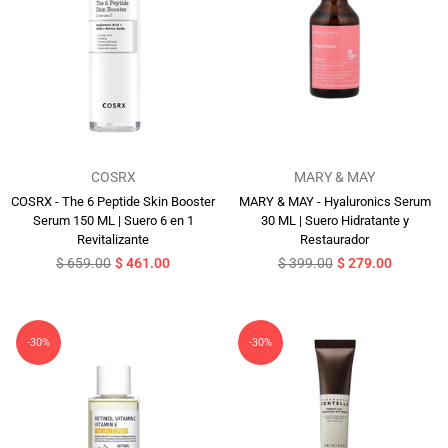
COSRX
MARY & MAY
COSRX - The 6 Peptide Skin Booster
MARY & MAY - Hyaluronics Serum
Serum 150 ML | Suero 6 en 1
30 ML | Suero Hidratante y
Revitalizante
Restaurador
Precio
Precio
$ 659.00
$ 461.00
$ 399.00
$ 279.00
habitual
habitual
-30%
-30%