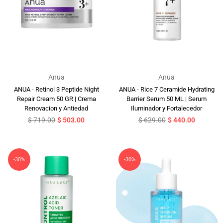
Anua
Anua
ANUA - Retinol 3 Peptide Night
ANUA - Rice 7 Ceramide Hydrating
Repair Cream 50 GR | Crema
Barrier Serum 50 ML | Serum
Renovacion y Antiedad
Iluminador y Fortalecedor
Precio
Precio
$ 719.00
$ 503.00
$ 629.00
$ 440.00
habitual
habitual
-30%
-30%