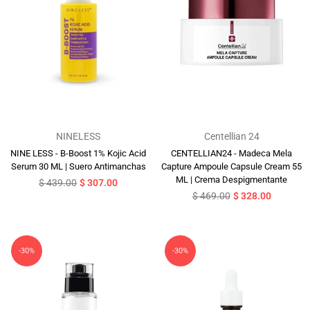
NINELESS
Centellian 24
NINE LESS - B-Boost 1% Kojic Acid
CENTELLIAN24 - Madeca Mela
Serum 30 ML | Suero Antimanchas
Capture Ampoule Capsule Cream 55
ML | Crema Despigmentante
Precio
$ 439.00
$ 307.00
habitual
Precio
$ 469.00
$ 328.00
habitual
-30%
-30%