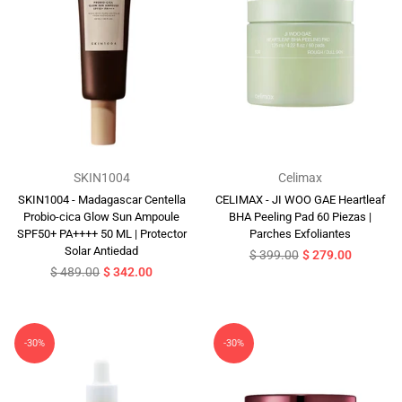
SKIN1004
Celimax
SKIN1004 - Madagascar Centella
CELIMAX - JI WOO GAE Heartleaf
Probio-cica Glow Sun Ampoule
BHA Peeling Pad 60 Piezas |
SPF50+ PA++++ 50 ML | Protector
Parches Exfoliantes
Solar Antiedad
Precio
$ 399.00
$ 279.00
Precio
habitual
$ 489.00
$ 342.00
habitual
-30%
-30%