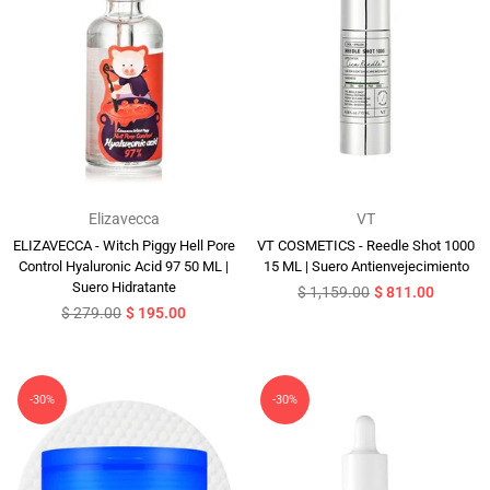
Elizavecca
VT
ELIZAVECCA - Witch Piggy Hell Pore
VT COSMETICS - Reedle Shot 1000
Control Hyaluronic Acid 97 50 ML |
15 ML | Suero Antienvejecimiento
Suero Hidratante
Precio
$ 1,159.00
$ 811.00
Precio
habitual
$ 279.00
$ 195.00
habitual
-30%
-30%