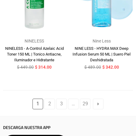
NINELESS
Nine Less
NINELESS - A-Control Azelaic Acid
NINE LESS - HYDRA MAX Deep
Toner 150 ML | Tonico Antiacne,
Infusion Serum 50 ML | Suero Piel
Iluminador e Hidratante
Deshidratada
Precio
Precio
$ 449.00
$ 314.00
$ 489.00
$ 342.00
habitual
habitual
1
2
3
…
29
DESCARGA NUESTRA APP