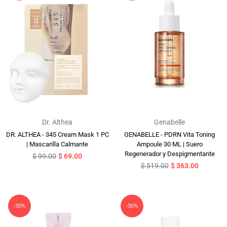
Dr. Althea
Genabelle
DR. ALTHEA - 345 Cream Mask 1 PC
GENABELLE - PDRN Vita Toning
| Mascarilla Calmante
Ampoule 30 ML | Suero
Regenerador y Despigmentante
Precio
$ 99.00
$ 69.00
habitual
Precio
$ 519.00
$ 363.00
habitual
-30%
-30%