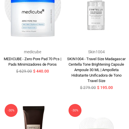
medicube
Skin1004
MEDICUBE - Zero Pore Pad 70 Pcs |
SKIN1004 - Travel Size Madagascar
Pads Minimizadores de Poros
Centella Tone Brightening Capsule
Ampoule 30 ML | Ampolleta
Precio
$ 629.00
$ 440.00
Hidratante Unificadora de Tono
habitual
Travel Size
Precio
$ 279.00
$ 195.00
habitual
-30%
-30%