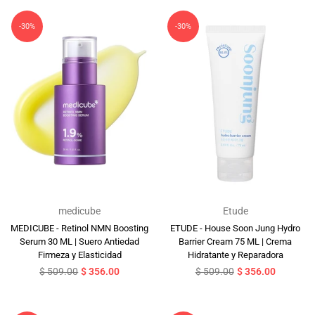
-30%
-30%
medicube
Etude
MEDICUBE - Retinol NMN Boosting
ETUDE - House Soon Jung Hydro
Serum 30 ML | Suero Antiedad
Barrier Cream 75 ML | Crema
Firmeza y Elasticidad
Hidratante y Reparadora
Precio
Precio
$ 509.00
$ 356.00
$ 509.00
$ 356.00
habitual
habitual