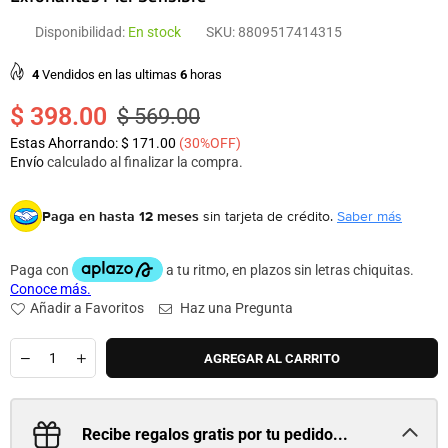
Disponibilidad:
En stock
SKU:
8809517414315
4
Vendidos en las ultimas
6
horas
$ 398.00
$ 569.00
Precio
Estas Ahorrando:
$ 171.00
(
30
%OFF)
habitual
Envío
calculado al finalizar la compra.
Paga en hasta 12 meses
sin tarjeta de crédito.
Saber más
Añadir a Favoritos
Haz una Pregunta
Cantidad
AGREGAR AL CARRITO
Recibe regalos gratis por tu pedido...