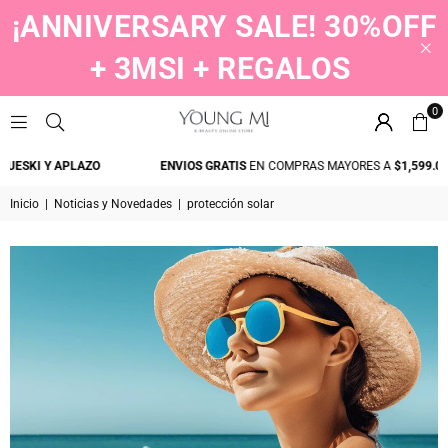
¡ANNIVERSARY SALE! 30%OFF
+ 3MSI + REGALOS
0
YOUNGMI
ESKI Y APLAZO
ENVIOS GRATIS
EN COMPRAS MAYORES A
$1,599.00
Inicio
|
Noticias y Novedades
|
protección solar