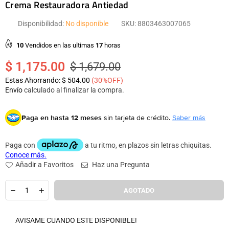
Crema Restauradora Antiedad
Disponibilidad:
No disponible
SKU:
8803463007065
10
Vendidos en las ultimas
17
horas
$ 1,175.00
$ 1,679.00
Precio
Estas Ahorrando:
$ 504.00
(
30
%OFF)
habitual
Envío
calculado al finalizar la compra.
Paga en hasta 12 meses
sin tarjeta de crédito.
Saber más
Añadir a Favoritos
Haz una Pregunta
Cantidad
AGOTADO
AVISAME CUANDO ESTE DISPONIBLE!