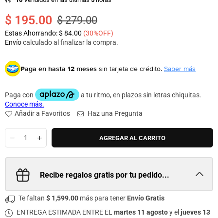
$ 195.00
$ 279.00
Precio
Estas Ahorrando:
$ 84.00
(
30
%OFF)
habitual
Envío
calculado al finalizar la compra.
Paga en hasta 12 meses
sin tarjeta de crédito.
Saber más
Añadir a Favoritos
Haz una Pregunta
Cantidad
AGREGAR AL CARRITO
Recibe regalos gratis por tu pedido...
Te faltan
$ 1,599.00
más para tener
Envío Gratis
ENTREGA ESTIMADA ENTRE EL
martes 11 agosto
y el
jueves 13