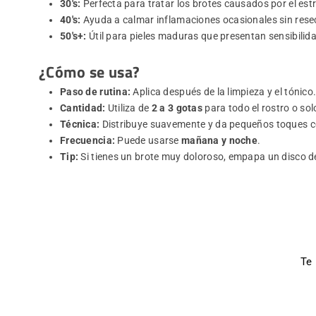
30's:
Perfecta para tratar los brotes causados por el estr
40's:
Ayuda a calmar inflamaciones ocasionales sin reseca
50's+:
Útil para pieles maduras que presentan sensibilida
¿Cómo se usa?
Paso de rutina:
Aplica después de la limpieza y el tónico
Cantidad:
Utiliza de
2 a 3 gotas
para todo el rostro o so
Técnica:
Distribuye suavemente y da pequeños toques con
Frecuencia:
Puede usarse
mañana y noche
.
Tip:
Si tienes un brote muy doloroso, empapa un disco de
Te