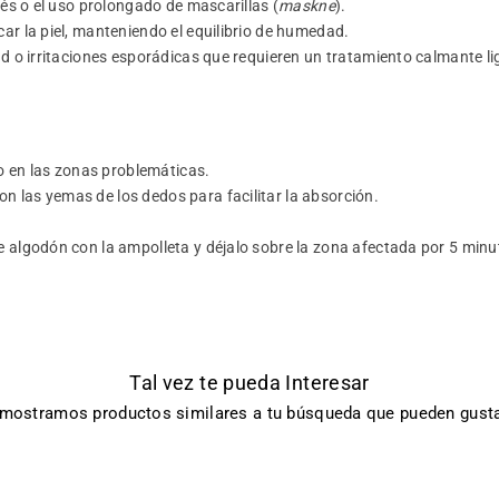
és o el uso prolongado de mascarillas (
maskne
).
r la piel, manteniendo el equilibrio de humedad.
d o irritaciones esporádicas que requieren un tratamiento calmante li
.
lo en las zonas problemáticas.
 las yemas de los dedos para facilitar la absorción.
 algodón con la ampolleta y déjalo sobre la zona afectada por 5 minu
Tal vez te pueda Interesar
 mostramos productos similares a tu búsqueda que pueden gusta