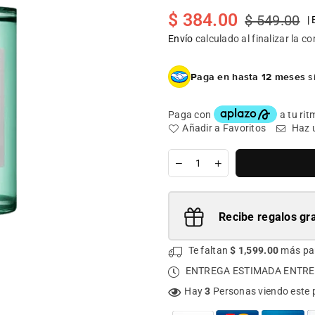
$ 384.00
$ 549.00
|
Precio
habitual
Envío
calculado al finalizar la c
Paga en hasta 12 meses
si
Añadir a Favoritos
Haz 
Cantidad
Recibe regalos gra
Te faltan
$ 1,599.00
más pa
ENTREGA ESTIMADA ENTRE
Hay
3
Personas viendo este 