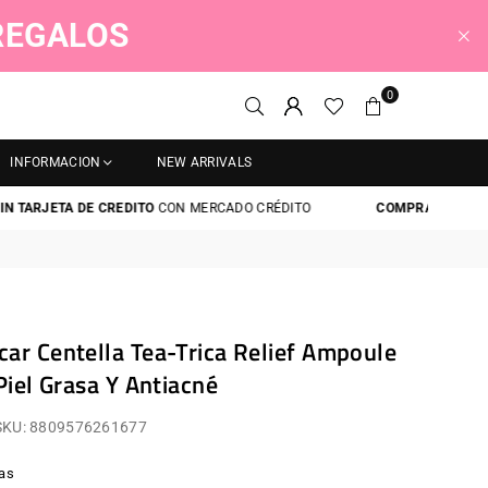
 REGALOS
0
INFORMACION
NEW ARRIVALS
ARJETA DE CREDITO
CON MERCADO CRÉDITO
COMPRA AHORA Y PAGA
r Centella Tea-Trica Relief Ampoule
Piel Grasa Y Antiacné
SKU:
8809576261677
as