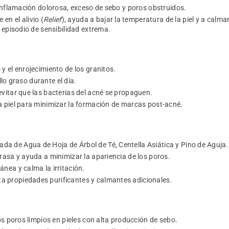
 inflamación dolorosa, exceso de sebo y poros obstruidos.
en el alivio (
Relief
), ayuda a bajar la temperatura de la piel y a calma
 episodio de sensibilidad extrema.
 el enrojecimiento de los granitos.
llo graso durante el día.
vitar que las bacterias del acné se propaguen.
a piel para minimizar la formación de marcas post-acné.
a de Agua de Hoja de Árbol de Té, Centella Asiática y Pino de Aguja.
rasa y ayuda a minimizar la apariencia de los poros.
ánea y calma la irritación.
a propiedades purificantes y calmantes adicionales.
s poros limpios en pieles con alta producción de sebo.