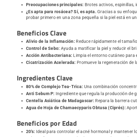
Preocupaciones principales:
Brotes activos, espinillas,
¿Es apta para rosácea?
Sí, es apta.
Gracias a su enfoque 
probar primero en una zona pequeña si la piel está en un
Beneficios Clave
Alivio de la Inflamación:
Reduce rápidamente el tamaño y
Control de Sebo:
Ayuda a matificar la piel y reducir el bri
Acción Antibacteriana:
Limpia el entorno cutáneo para e
Cicatrización Acelerada:
Promueve la regeneración de l
Ingredientes Clave
80% de Complejo Tea-Trica:
Una combinación concentrad
Anti Sebum P:
Ingrediente que regula la producción de g
Centella Asiática de Madagascar:
Repara la barrera cut
Agua de Hoja de Chamaecyparis Obtusa (Ciprés):
Aport
Beneficios por Edad
20's:
Ideal para controlar el acné hormonal y mantener lo