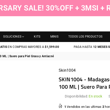
RSARY SALE! 30%OFF + 3MSI +
SOLUCIONES
KITS
MINIS
TODOS LOS PRODUCTOS
EN COMPRAS MAYORES A
$1,599.00
PAGA HASTA
12 MESES SIN T
 ML | Suero para Piel Grasa y Antiacné
Skin1004
SKIN1004 - Madagasca
100 ML | Suero Para 
Disponibilidad:
En stock
1
Vendidos en las ultimas
2
hor