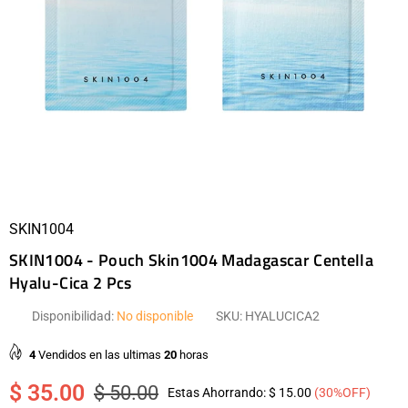
SKIN1004
SKIN1004 - Pouch Skin1004 Madagascar Centella
Hyalu-Cica 2 Pcs
Disponibilidad:
No disponible
SKU:
HYALUCICA2
4
Vendidos en las ultimas
20
horas
$ 35.00
$ 50.00
Estas Ahorrando:
$ 15.00
(
30
%OFF)
Precio