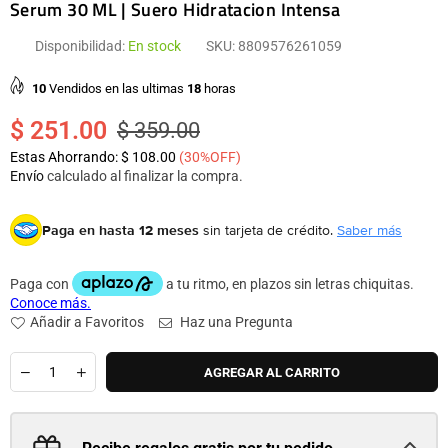
Serum 30 ML | Suero Hidratacion Intensa
Disponibilidad:
En stock
SKU:
8809576261059
10
Vendidos en las ultimas
18
horas
$ 251.00
$ 359.00
Precio
Estas Ahorrando:
$ 108.00
(
30
%OFF)
habitual
Envío
calculado al finalizar la compra.
Paga en hasta 12 meses
sin tarjeta de crédito.
Saber más
Añadir a Favoritos
Haz una Pregunta
Cantidad
AGREGAR AL CARRITO