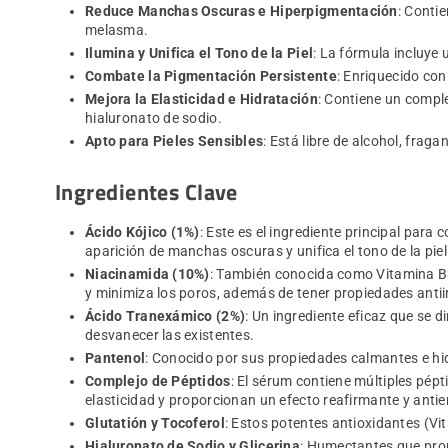
Reduce Manchas Oscuras e Hiperpigmentación
: Conti
melasma.
Ilumina y Unifica el Tono de la Piel
: La fórmula incluye 
Combate la Pigmentación Persistente
: Enriquecido con
Mejora la Elasticidad e Hidratación
: Contiene un comple
hialuronato de sodio.
Apto para Pieles Sensibles
: Está libre de alcohol, fraga
Ingredientes Clave
Ácido Kójico (1%)
: Este es el ingrediente principal para
aparición de manchas oscuras y unifica el tono de la piel
Niacinamida (10%)
: También conocida como Vitamina B3
y minimiza los poros, además de tener propiedades antii
Ácido Tranexámico (2%)
: Un ingrediente eficaz que se 
desvanecer las existentes.
Pantenol
: Conocido por sus propiedades calmantes e hidr
Complejo de Péptidos
: El sérum contiene múltiples pép
elasticidad y proporcionan un efecto reafirmante y antie
Glutatión y Tocoferol
: Estos potentes antioxidantes (Vi
Hialuronato de Sodio y Glicerina
: Humectantes que prop