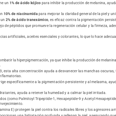
ene un
1% de ácido kójico
para inhibir la producción de melanina, ay
un
10% de niacinamida
para mejorar la claridad general de la piel y uni
 un
2% de ácido tranexámico
, es eficaz contra la pigmentación persis
jo de péptidos que promueve la regeneración celular y la firmeza, ade
ncias artificiales, aceites esenciales y colorantes, lo que lo hace adecu
 combatir la hiperpigmentación, ya que inhibe la producción de melanina 
.
, esta alta concentración ayuda a desvanecer las manchas oscuras, fo
nflamatorias.
dirige específicamente a la pigmentación persistente y al melasma, a
atantes, ayuda a retener la humedad y a calmar la piel irritada.
tidos (como Palmitoyl Tripeptide-1, Hexapeptide-9 y Acetyl Hexapeptid
nvejecimiento.
tamina E) protegen la piel contra los radicales libres y los agresore
orcionan una hidratación profunda y rellenan la piel, asegurando qu