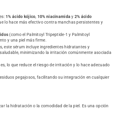
es:
1% ácido kójico
,
10% niacinamida
y
2% ácido
que lo hace más efectivo contra manchas persistentes y
idos
(como el Palmitoyl Tripeptide-1 y Palmitoyl
nto y una piel más firme.
, este sérum incluye ingredientes hidratantes y
y saludable, minimizando la irritación comúnmente asociada
es, lo que reduce el riesgo de irritación y lo hace adecuado
esiduos pegajosos, facilitando su integración en cualquier
ar la hidratación o la comodidad de la piel. Es una opción