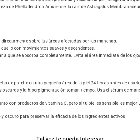
orteza de Phellodendron Amurense, la raíz de Astragalus Membranaceus y
o directamente sobre las áreas afectadas por las manchas.
el cuello con movimientos suaves y ascendentes.
r a que se absorba completamente. Evita el área inmediata de los ojo
rueba de parche en una pequeña área de la piel 24 horas antes de usarlo 
s oscuras y la hiperpigmentación toman tiempo. Usa el sérum de man
nto con productos de vitamina C, pero si tu piel es sensible, es mejor
y oscuro para preservar la eficacia de los ingredientes activos
Tal vez te pueda Interesar