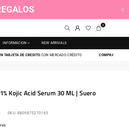
 REGALOS
0
INFORMACION
NEW ARRIVALS
JETA DE CREDITO
CON MERCADO CRÉDITO
COMPRA AHORA Y PAGA 
1% Kojic Acid Serum 30 ML | Suero
e
SKU:
8809875270165
ras