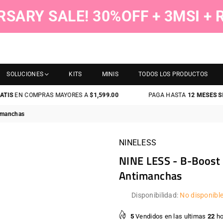
RSARY SALE! 30%OFF + 3MSI +
SOLUCIONES
KITS
MINIS
TODOS LOS PRODUCTOS
N COMPRAS MAYORES A
$1,599.00
PAGA HASTA
12 MESES SIN TAR
timanchas
NINELESS
NINE LESS - B-Boost 
Antimanchas
Disponibilidad:
No disponibl
5
Vendidos en las ultimas
22
ho