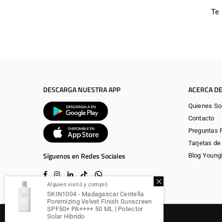
Te
DESCARGA NUESTRA APP
ACERCA DE
Quienes S
Contacto
Preguntas 
Tarjetas de
Síguenos en Redes Sociales
Blog Youn
Facebook
Instagram
Linkedin
TikTok
Whatsapp
Alguien visitó y compró
SKIN1004 - Madagascar Centella
Poremizing Velvet Finish Sunscreen
SPF50+ PA++++ 50 ML | Potector
Solar Hibrido