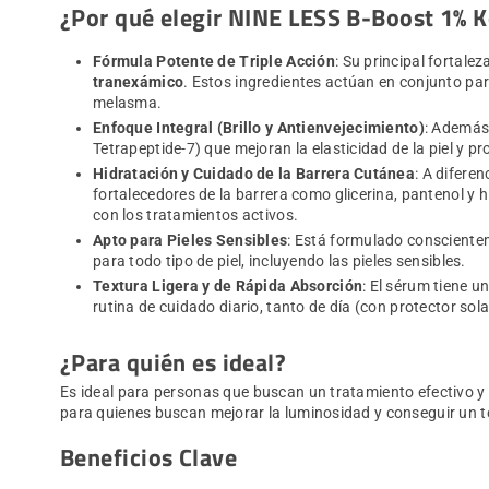
¿Por qué elegir NINE LESS B-Boost 1% K
Fórmula Potente de Triple Acción
: Su principal fortale
tranexámico
. Estos ingredientes actúan en conjunto pa
melasma.
Enfoque Integral (Brillo y Antienvejecimiento)
: Además 
Tetrapeptide-7) que mejoran la elasticidad de la piel y p
Hidratación y Cuidado de la Barrera Cutánea
: A difere
fortalecedores de la barrera como glicerina, pantenol y
con los tratamientos activos.
Apto para Pieles Sensibles
: Está formulado conscienteme
para todo tipo de piel, incluyendo las pieles sensibles.
Textura Ligera y de Rápida Absorción
: El sérum tiene u
rutina de cuidado diario, tanto de día (con protector so
¿Para quién es ideal?
Es ideal para personas que buscan un tratamiento efectivo y m
para quienes buscan mejorar la luminosidad y conseguir un t
Beneficios Clave