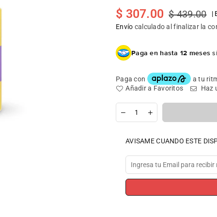
$ 307.00
$ 439.00
|
Precio
habitual
Envío
calculado al finalizar la c
Paga en hasta 12 meses
si
Añadir a Favoritos
Haz 
Cantidad
AVISAME CUANDO ESTE DIS