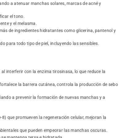
udando a atenuar manchas solares, marcas de acné y
ficar el tono.
tente y el melasma.
más de ingredientes hidratantes como glicerina, pantenol y
ado para todo tipo de piel, incluyendo las sensibles.
al interferir con la enzima tirosinasa, lo que reduce la
rtalece la barrera cutánea, controla la producción de sebo
yudando a prevenir la formación de nuevas manchas y a
e-8) que promueven la regeneración celular, mejoran la
s ambientales que pueden empeorar las manchas oscuras.
e se mantenga tersa e hidratada.