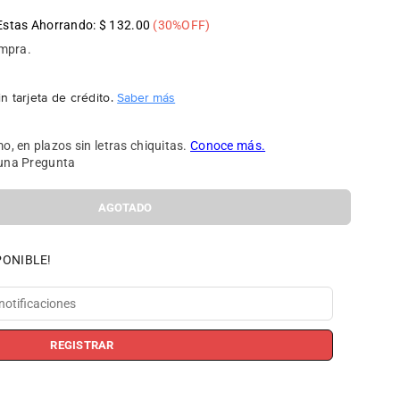
Estas Ahorrando:
$ 132.00
(
30
%OFF)
ompra.
n tarjeta de crédito.
Saber más
una Pregunta
AGOTADO
PONIBLE!
REGISTRAR