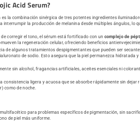
ojic Acid Serum?
za es la combinación sinérgica de tres potentes ingredientes iluminador
ra interrumpir la producción de melanina desde múltiples ángulos, lo 
de corregir el tono, el sérum está fortificado con un
complejo de pépt
romueven la regeneración celular, ofreciendo beneficios antienvejecimie
ncia de algunos tratamientos despigmentantes que pueden ser secantes
 hialuronato de sodio. Esto asegura que la piel permanezca hidratada 
nte sin alcohol, fragancias artificiales, aceites esenciales ni colorant
na consistencia ligera y acuosa que se absorbe rápidamente sin dejar r
lar) como de noche.
ultifacético para problemas específicos de pigmentación, sin sacrific
ono de piel más uniforme.