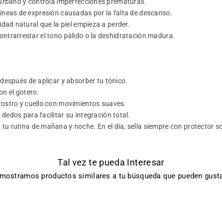
o urbano y controla imperfecciones prematuras.
íneas de expresión causadas por la falta de descanso.
idad natural que la piel empieza a perder.
ntrarrestar el tono pálido o la deshidratación madura.
 después de aplicar y absorber tu tónico.
on el gotero.
rostro y cuello con movimientos suaves.
dedos para facilitar su integración total.
u rutina de mañana y noche. En el día, sella siempre con protector so
Tal vez te pueda Interesar
 mostramos productos similares a tu búsqueda que pueden gusta