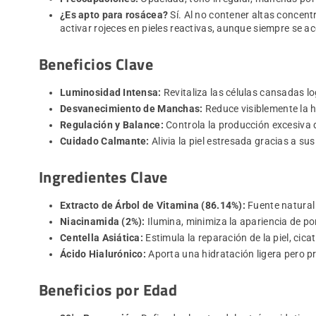
¿Es apto para rosácea?
Sí. Al no contener altas concent
activar rojeces en pieles reactivas, aunque siempre se a
Beneficios Clave
Luminosidad Intensa:
Revitaliza las células cansadas lo
Desvanecimiento de Manchas:
Reduce visiblemente la h
Regulación y Balance:
Controla la producción excesiva d
Cuidado Calmante:
Alivia la piel estresada gracias a su
Ingredientes Clave
Extracto de Árbol de Vitamina (86.14%):
Fuente natural r
Niacinamida (2%):
Ilumina, minimiza la apariencia de po
Centella Asiática:
Estimula la reparación de la piel, cicatri
Ácido Hialurónico:
Aporta una hidratación ligera pero pr
Beneficios por Edad