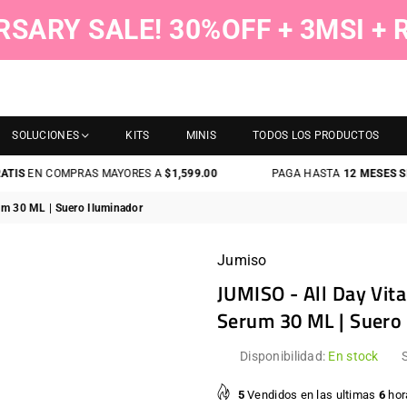
RSARY SALE! 30%OFF + 3MSI +
SOLUCIONES
KITS
MINIS
TODOS LOS PRODUCTOS
EN COMPRAS MAYORES A
$1,599.00
PAGA HASTA
12 MESES SIN T
um 30 ML | Suero Iluminador
Jumiso
JUMISO - All Day Vit
Serum 30 ML | Suero
Disponibilidad:
En stock
5
Vendidos en las ultimas
6
hor