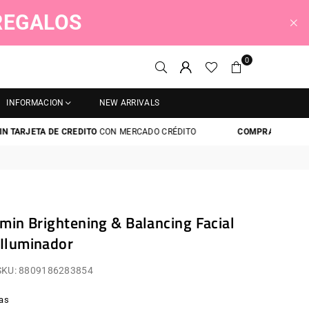
 REGALOS
0
INFORMACION
NEW ARRIVALS
ARJETA DE CREDITO
CON MERCADO CRÉDITO
COMPRA AHORA Y PAG
amin Brightening & Balancing Facial
 Iluminador
SKU:
8809186283854
as