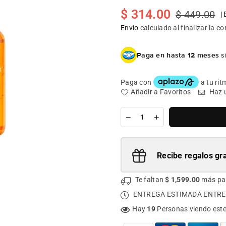
$ 314.00
$ 449.00
|
Precio
habitual
Envío
calculado al finalizar la c
Paga en hasta 12 meses
si
Añadir a Favoritos
Haz 
Cantidad
Recibe regalos gra
Te faltan
$ 1,599.00
más pa
ENTREGA ESTIMADA ENTRE
Hay
19
Personas viendo est