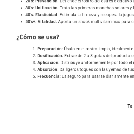
20's: Prevención.
Defiende el rostro del estrés oxidativ
30's: Unificación.
Trata las primeras manchas solares y l
40's: Elasticidad.
Estimula la firmeza y recupera la jugos
50's+: Vitalidad.
Aporta un shock multivitamínico para co
¿Cómo se usa?
Preparación:
Úsalo en el rostro limpio, idealmente
Dosificación:
Extrae de 2 a 3 gotas del producto c
Aplicación:
Distribuye uniformemente por todo el 
Absorción:
Da ligeros toques con las yemas de tus 
Frecuencia:
Es seguro para usarse diariamente en t
Te