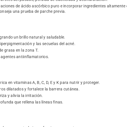
raciones de ácido ascórbico puro e incorporar ingredientes altamente c
conseja una prueba de parche previa.
grando un brillo natural y saludable.
iperpigmentación y las secuelas del acné.
e grasa en la zona T.
s agentes antiinflamatorios.
ica en vitaminas A, B, C, D, E y K para nutrir y proteger.
ros dilatados y fortalece la barrera cutánea.
za y alivia la irritación.
ofunda que rellena las líneas finas.