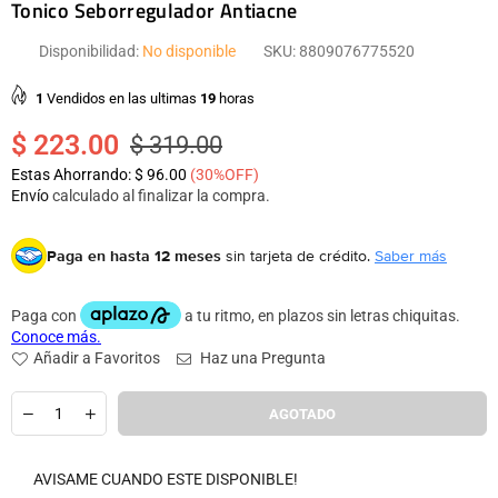
Tonico Seborregulador Antiacne
Disponibilidad:
No disponible
SKU:
8809076775520
1
Vendidos en las ultimas
19
horas
$ 223.00
$ 319.00
Precio
Estas Ahorrando:
$ 96.00
(
30
%OFF)
habitual
Envío
calculado al finalizar la compra.
Paga en hasta 12 meses
sin tarjeta de crédito.
Saber más
Añadir a Favoritos
Haz una Pregunta
Cantidad
AGOTADO
AVISAME CUANDO ESTE DISPONIBLE!