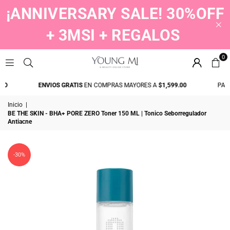
¡ANNIVERSARY SALE! 30%OFF
+ 3MSI + REGALOS
0
YOUNGMI
COMPRA AHORA Y PAGA DESPUES SIN TARJETA CON KUESKI Y APLAZO
Inicio
|
BE THE SKIN - BHA+ PORE ZERO Toner 150 ML | Tonico Seborregulador
Antiacne
-30%