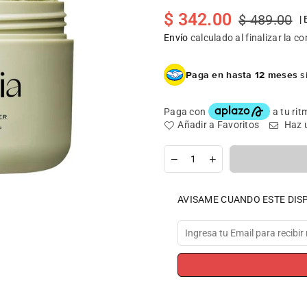
$ 342.00
$ 489.00
|
Precio
habitual
Envío
calculado al finalizar la c
Paga en hasta 12 meses
si
Añadir a Favoritos
Haz 
Cantidad
AVISAME CUANDO ESTE DIS