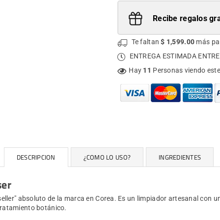
Recibe regalos gra
Te faltan
$ 1,599.00
más pa
ENTREGA ESTIMADA ENTRE
Hay
11
Personas viendo est
DESCRIPCION
¿COMO LO USO?
INGREDIENTES
ser
seller" absoluto de la marca en Corea. Es un limpiador artesanal con u
 tratamiento botánico.