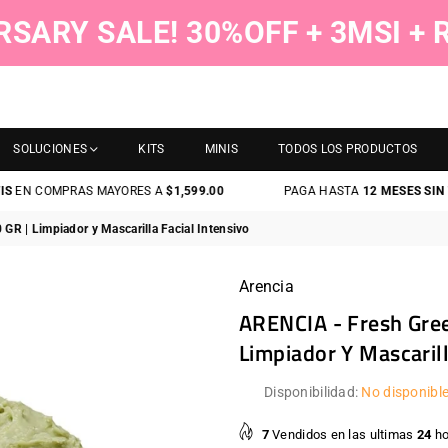
RSARY SALE! 30%OFF + 3MSI +
SOLUCIONES
KITS
MINIS
TODOS LOS PRODUCTOS
COMPRAS MAYORES A
$1,599.00
PAGA HASTA
12 MESES SIN TARJ
GR | Limpiador y Mascarilla Facial Intensivo
Arencia
ARENCIA - Fresh Gree
Limpiador Y Mascarill
Disponibilidad:
No disponibl
7
Vendidos en las ultimas
24
ho