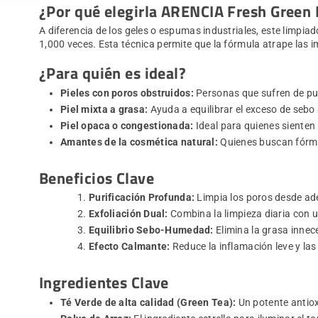
¿Por qué elegirla ARENCIA Fresh Green 
A diferencia de los geles o espumas industriales, este limpi
1,000 veces. Esta técnica permite que la fórmula atrape las 
¿Para quién es ideal?
Pieles con poros obstruidos:
Personas que sufren de pun
Piel mixta a grasa:
Ayuda a equilibrar el exceso de sebo s
Piel opaca o congestionada:
Ideal para quienes sienten 
Amantes de la cosmética natural:
Quienes buscan fórmu
Beneficios Clave
Purificación Profunda:
Limpia los poros desde aden
Exfoliación Dual:
Combina la limpieza diaria con un
Equilibrio Sebo-Humedad:
Elimina la grasa innec
Efecto Calmante:
Reduce la inflamación leve y las
Ingredientes Clave
Té Verde de alta calidad (Green Tea):
Un potente antiox