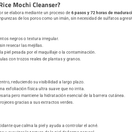
Rice Mochi Cleanser?
ador se elabora mediante un proceso de
6 pasos y 72 horas de madurac
impurezas de los poros como un imán, sin necesidad de sulfatos agresiv
tos negros o textura irregular.
in resecar las mejillas.
la piel pesada por el maquillaje o la contaminación.
las con trozos reales de plantas y granos.
tro, reduciendo su visibilidad a largo plazo.
a exfoliación física ultra suave que no irrita.
esaria pero mantiene la hidratación esencial de la barrera cutánea.
 rojeces gracias a sus extractos verdes.
idante que calma la piel y ayuda a controlar el acné.