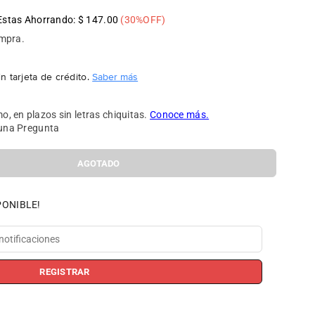
Estas Ahorrando:
$ 147.00
(
30
%OFF)
ompra.
n tarjeta de crédito.
Saber más
una Pregunta
AGOTADO
PONIBLE!
REGISTRAR