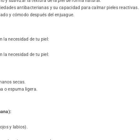
no y suavizar la textura de la piel de forma natural.
edades antibacterianas y su capacidad para calmar pieles reactivas.
atado y cómodo después del enjuague.
 la necesidad de tu piel:
 la necesidad de tu piel:
manos secas.
a o espuma ligera.
mana):
jos y labios).