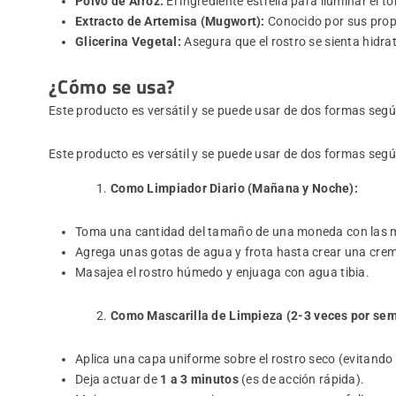
Polvo de Arroz:
El ingrediente estrella para iluminar el to
Extracto de Artemisa (Mugwort):
Conocido por sus propi
Glicerina Vegetal:
Asegura que el rostro se sienta hidr
¿Cómo se usa?
Este producto es versátil y se puede usar de dos formas según
Este producto es versátil y se puede usar de dos formas según
Como Limpiador Diario (Mañana y Noche):
Toma una cantidad del tamaño de una moneda con las 
Agrega unas gotas de agua y frota hasta crear una crem
Masajea el rostro húmedo y enjuaga con agua tibia.
Como Mascarilla de Limpieza (2-3 veces por se
Aplica una capa uniforme sobre el rostro seco (evitando o
Deja actuar de
1 a 3 minutos
(es de acción rápida).