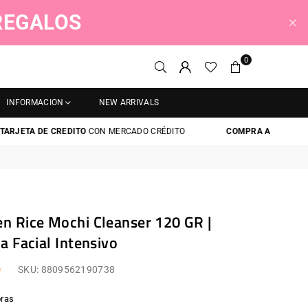
 REGALOS
0
INFORMACION
NEW ARRIVALS
ETA DE CREDITO
CON MERCADO CRÉDITO
COMPRA AHORA Y PAGA D
n Rice Mochi Cleanser 120 GR |
a Facial Intensivo
e
SKU:
8809562190738
ras