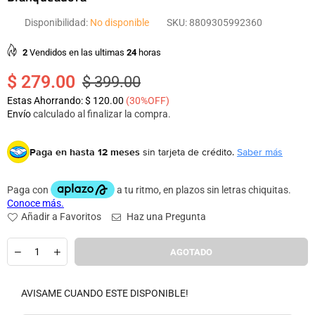
Disponibilidad:
No disponible
SKU:
8809305992360
2
Vendidos en las ultimas
24
horas
$ 279.00
$ 399.00
Precio
Estas Ahorrando:
$ 120.00
(
30
%OFF)
habitual
Envío
calculado al finalizar la compra.
Paga en hasta 12 meses
sin tarjeta de crédito.
Saber más
Añadir a Favoritos
Haz una Pregunta
Cantidad
AGOTADO
AVISAME CUANDO ESTE DISPONIBLE!