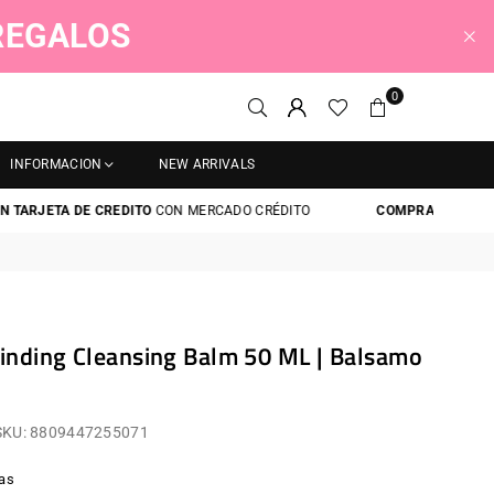
 REGALOS
0
INFORMACION
NEW ARRIVALS
RJETA DE CREDITO
CON MERCADO CRÉDITO
COMPRA AHORA Y PAGA
inding Cleansing Balm 50 ML | Balsamo
SKU:
8809447255071
as