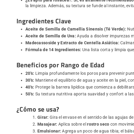
la limpieza. Además, su textura se funde al instante, evi
Ingredientes Clave
Aceite de Semilla de Camellia Sinensis (Té Verde):
Nutr
Aceite de Semilla de Uva:
Ayuda a disolver impurezas mi
Madecassoside y Extracto de Centella Asiática:
Calman 
Fórmula de 14 Ingredientes:
Una lista corta y limpia qu
Beneficios por Rango de Edad
20's:
Limpia profundamente los poros para prevenir puntos
30's:
Mantiene el equilibrio de agua y aceite en la piel, 
40's:
Protege la barrera lipídica que comienza a debilitar
50's:
Su textura nutritiva aporta suavidad y confort a l
¿Cómo se usa?
Girar:
Gira el envase en el sentido de las agujas de
Masajear:
Aplica sobre el
rostro seco
con movimien
Emulsionar:
Agrega un poco de agua tibia; el báls