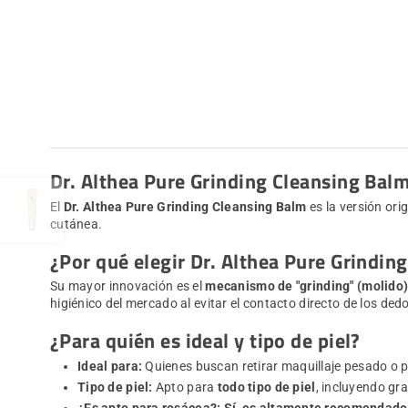
Dr. Althea Pure Grinding Cleansing Bal
El
Dr. Althea Pure Grinding Cleansing Balm
es la versión ori
cutánea.
¿Por qué elegir Dr. Althea Pure Grindin
Su mayor innovación es el
mecanismo de "grinding" (molido
higiénico del mercado al evitar el contacto directo de los de
¿Para quién es ideal y tipo de piel?
Ideal para:
Quienes buscan retirar maquillaje pesado o pr
Tipo de piel:
Apto para
todo tipo de piel
, incluyendo gr
¿Es apto para rosácea?:
Sí, es altamente recomendado