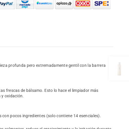
mpieza profunda pero extremadamente gentil con la barrera
tas frescas de bálsamo. Esto lo hace el limpiador más
n y oxidación.
s con pocos ingredientes (solo contiene 14 esenciales).
es calmantes, reduce el enrojecimiento y la irritación durante