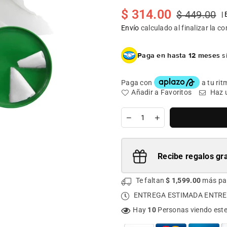
$ 314.00
$ 449.00
|
Precio
habitual
Envío
calculado al finalizar la c
Paga en hasta 12 meses
si
Añadir a Favoritos
Haz 
Cantidad
Recibe regalos gra
Te faltan
$ 1,599.00
más pa
ENTREGA ESTIMADA ENTRE
Hay
10
Personas viendo est