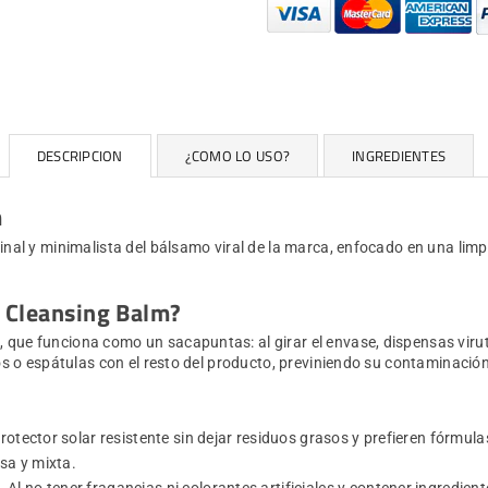
DESCRIPCION
¿COMO LO USO?
INGREDIENTES
m
ginal y minimalista del bálsamo viral de la marca, enfocado en una li
g Cleansing Balm?
)
, que funciona como un sacapuntas: al girar el envase, dispensas viru
dos o espátulas con el resto del producto, previniendo su contaminació
otector solar resistente sin dejar residuos grasos y prefieren fórmula
asa y mixta.
.
Al no tener fragancias ni colorantes artificiales y contener ingredient