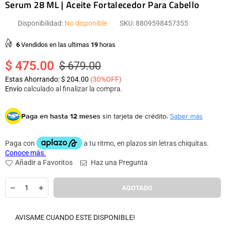
Serum 28 ML | Aceite Fortalecedor Para Cabello
Disponibilidad:
No disponible
SKU:
8809598457355
6
Vendidos en las ultimas
19
horas
$ 475.00
$ 679.00
Precio
Estas Ahorrando:
$ 204.00
(
30
%OFF)
habitual
Envío
calculado al finalizar la compra.
Paga en hasta 12 meses
sin tarjeta de crédito.
Saber más
Añadir a Favoritos
Haz una Pregunta
Cantidad
AGOTADO
AVISAME CUANDO ESTE DISPONIBLE!