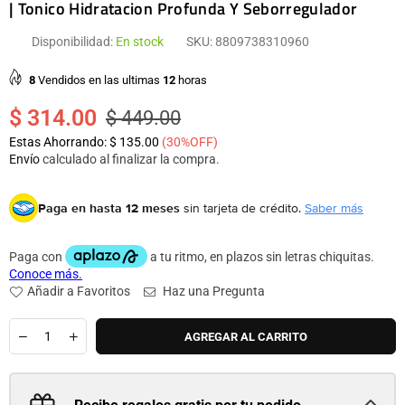
| Tonico Hidratacion Profunda Y Seborregulador
Disponibilidad:
En stock
SKU:
8809738310960
8
Vendidos en las ultimas
12
horas
$ 314.00
$ 449.00
Precio
Estas Ahorrando:
$ 135.00
(
30
%OFF)
habitual
Envío
calculado al finalizar la compra.
Paga en hasta 12 meses
sin tarjeta de crédito.
Saber más
Añadir a Favoritos
Haz una Pregunta
Cantidad
AGREGAR AL CARRITO