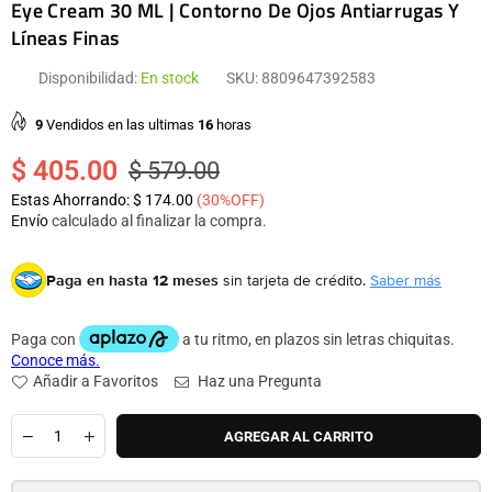
Eye Cream 30 ML | Contorno De Ojos Antiarrugas Y
Líneas Finas
Disponibilidad:
En stock
SKU:
8809647392583
9
Vendidos en las ultimas
16
horas
$ 405.00
$ 579.00
Precio
Estas Ahorrando:
$ 174.00
(
30
%OFF)
habitual
Envío
calculado al finalizar la compra.
Paga en hasta 12 meses
sin tarjeta de crédito.
Saber más
Añadir a Favoritos
Haz una Pregunta
Cantidad
AGREGAR AL CARRITO