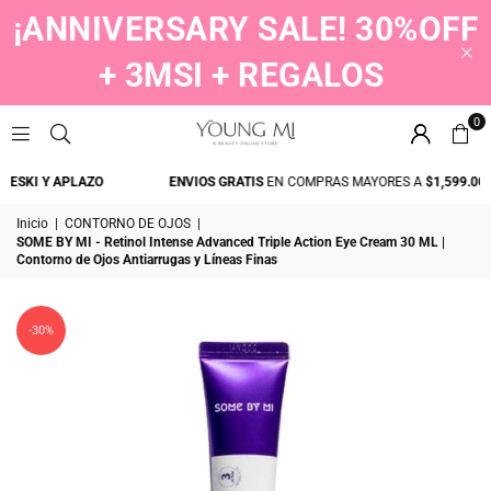
¡ANNIVERSARY SALE! 30%OFF
+ 3MSI + REGALOS
0
YOUNGMI
ESKI Y APLAZO
ENVIOS GRATIS
EN COMPRAS MAYORES A
$1,599.00
Inicio
|
CONTORNO DE OJOS
|
SOME BY MI - Retinol Intense Advanced Triple Action Eye Cream 30 ML |
Contorno de Ojos Antiarrugas y Líneas Finas
-30%