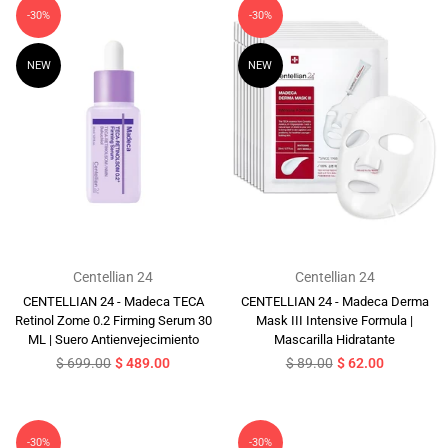
-30%
-30%
NEW
NEW
Centellian 24
Centellian 24
CENTELLIAN 24 - Madeca TECA
CENTELLIAN 24 - Madeca Derma
Retinol Zome 0.2 Firming Serum 30
Mask III Intensive Formula |
ML | Suero Antienvejecimiento
Mascarilla Hidratante
Precio
Precio
$ 699.00
$ 489.00
$ 89.00
$ 62.00
habitual
habitual
-30%
-30%