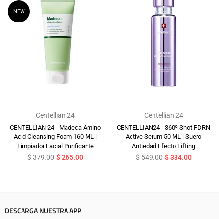
NEW
Centellian 24
Centellian 24
CENTELLIAN 24 - Madeca Amino
CENTELLIAN24 - 360º Shot PDRN
Acid Cleansing Foam 160 ML |
Active Serum 50 ML | Suero
Limpiador Facial Purificante
Antiedad Efecto Lifting
Precio
Precio
$ 379.00
$ 265.00
$ 549.00
$ 384.00
habitual
habitual
DESCARGA NUESTRA APP