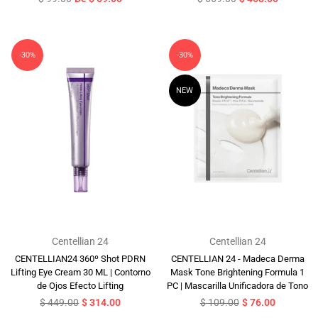
habitual
habitual
-30%
-30%
NEW
Centellian 24
Centellian 24
CENTELLIAN24 360º Shot PDRN
CENTELLIAN 24 - Madeca Derma
Lifting Eye Cream 30 ML | Contorno
Mask Tone Brightening Formula 1
de Ojos Efecto Lifting
PC | Mascarilla Unificadora de Tono
Precio
Precio
$ 449.00
$ 314.00
$ 109.00
$ 76.00
habitual
habitual