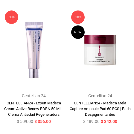
-30%
-30%
NEW
Centellian 24
Centellian 24
CENTELLIAN24 - Expert Madeca
CENTELLIAN24 - Madeca Mela
Cream Active Renew PDRN 50 ML |
Capture Ampoule Pad 60 PCS | Pads
Crema Antiedad Regeneradora
Despigmentantes
Precio
Precio
$ 509.00
$ 356.00
$ 489.00
$ 342.00
habitual
habitual