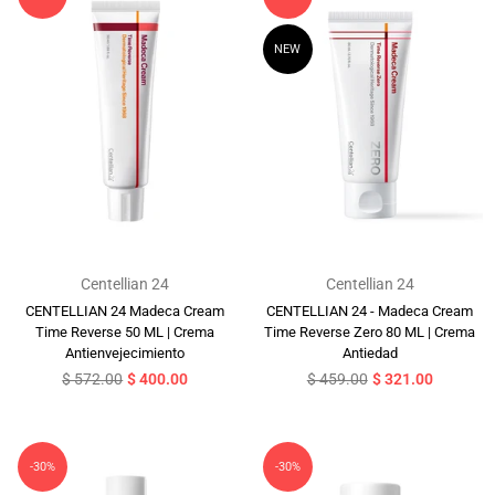
NEW
Centellian 24
Centellian 24
CENTELLIAN 24 Madeca Cream
CENTELLIAN 24 - Madeca Cream
Time Reverse 50 ML | Crema
Time Reverse Zero 80 ML | Crema
Antienvejecimiento
Antiedad
Precio
Precio
$ 572.00
$ 400.00
$ 459.00
$ 321.00
habitual
habitual
-30%
-30%