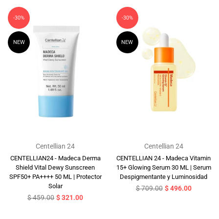
-30%
-30%
NEW
NEW
Centellian 24
Centellian 24
CENTELLIAN24 - Madeca Derma
CENTELLIAN 24 - Madeca Vitamin
Shield Vital Dewy Sunscreen
15+ Glowing Serum 30 ML | Serum
SPF50+ PA++++ 50 ML | Protector
Despigmentante y Luminosidad
Solar
Precio
$ 709.00
$ 496.00
Precio
habitual
$ 459.00
$ 321.00
habitual