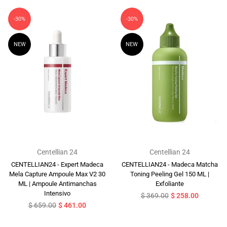
-30%
-30%
NEW
NEW
Centellian 24
Centellian 24
CENTELLIAN24 - Expert Madeca
CENTELLIAN24 - Madeca Matcha
Mela Capture Ampoule Max V2 30
Toning Peeling Gel 150 ML |
ML | Ampoule Antimanchas
Exfoliante
Intensivo
Precio
$ 369.00
$ 258.00
Precio
habitual
$ 659.00
$ 461.00
habitual