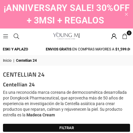
¡ANNIVERSARY SALE! 30%OFF
+ 3MSI + REGALOS
0
YOUNGMI
I Y APLAZO
ENVIOS GRATIS
EN COMPRAS MAYORES A
$1,599.00
Inicio
|
Centellian 24
CENTELLIAN 24
Centellian 24
Es una reconocida marca coreana de dermocosmética desarrollada
por Dongkook Pharmaceutical, que aprovecha más de 50 años de
experiencia en investigación de la Centella asiática para crear
productos que reparan, calman y rejuvenecen la piel. Su producto
estrella es la
Madeca Cream
FILTRAR