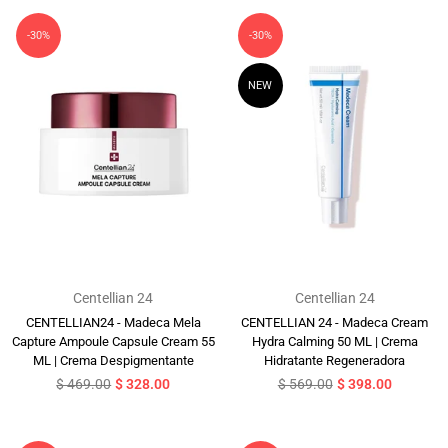
-30%
-30%
NEW
Centellian 24
Centellian 24
CENTELLIAN24 - Madeca Mela
CENTELLIAN 24 - Madeca Cream
Capture Ampoule Capsule Cream 55
Hydra Calming 50 ML | Crema
ML | Crema Despigmentante
Hidratante Regeneradora
Precio
Precio
$ 469.00
$ 328.00
$ 569.00
$ 398.00
habitual
habitual