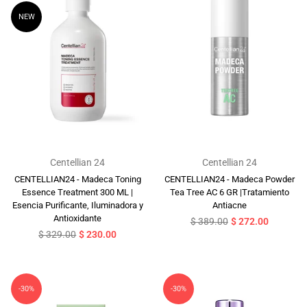
NEW
Centellian 24
Centellian 24
CENTELLIAN24 - Madeca Toning
CENTELLIAN24 - Madeca Powder
Essence Treatment 300 ML |
Tea Tree AC 6 GR |Tratamiento
Esencia Purificante, Iluminadora y
Antiacne
Antioxidante
Precio
$ 389.00
$ 272.00
Precio
habitual
$ 329.00
$ 230.00
habitual
-30%
-30%