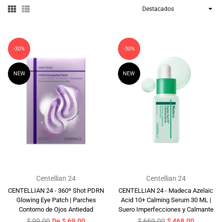
Ordenar
-30%
-30%
NEW
NEW
Centellian 24
Centellian 24
CENTELLIAN 24 - 360º Shot PDRN
CENTELLIAN 24 - Madeca Azelaic
Glowing Eye Patch | Parches
Acid 10+ Calming Serum 30 ML |
Contorno de Ojos Antiedad
Suero Imperfecciones y Calmante
Precio
Precio
$ 99.00
De $ 69.00
$ 669.00
$ 468.00