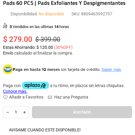
Pads 60 PCS | Pads Exfoliantes Y Despigmentantes
Disponibilidad:
No disponible
SKU:
8809463992707
3
Vendidos en las ultimas
14
horas
$ 279.00
$ 399.00
Precio
Estas Ahorrando:
$ 120.00
(
30
%OFF)
habitual
Envío
calculado al finalizar la compra.
Paga en hasta 12 meses
sin tarjeta de crédito.
Saber más
Añadir a Favoritos
Haz una Pregunta
Cantidad
AGOTADO
AVISAME CUANDO ESTE DISPONIBLE!