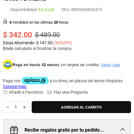
Disponibilidad:
En stock
SKU:
8809606850475
6
Vendidos en las ultimas
20
horas
$ 342.00
$ 489.00
Precio
Estas Ahorrando:
$ 147.00
(
30
%OFF)
habitual
Envío
calculado al finalizar la compra.
Paga en hasta 12 meses
sin tarjeta de crédito.
Saber más
Añadir a Favoritos
Haz una Pregunta
Cantidad
AGREGAR AL CARRITO
Recibe regalos gratis por tu pedido...