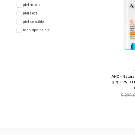
piel mixta
piel seca
piel sensible
todo tipo de piel
AHC - Natura
SPF+ PA++++ 
Precio
$ 299.
habitua