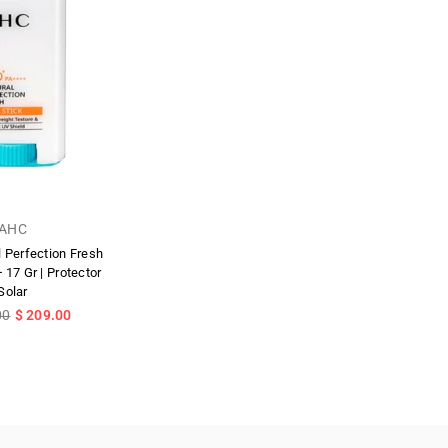
AHC
l Perfection Fresh
17 Gr | Protector
Solar
00
$ 209.00
l