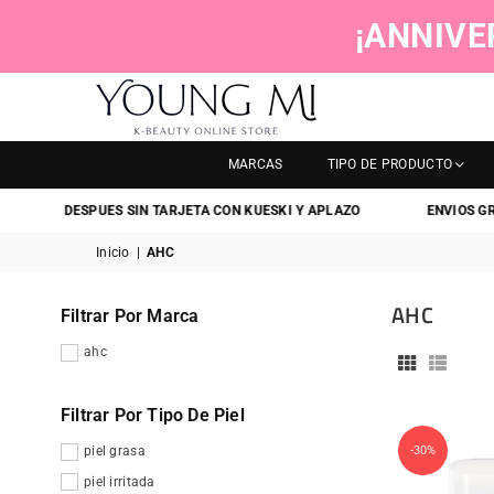
¡ANNIVE
YOUNGMI
MARCAS
TIPO DE PRODUCTO
 PAGA DESPUES SIN TARJETA CON KUESKI Y APLAZO
ENVIOS GRA
Inicio
|
AHC
AHC
Filtrar Por Marca
ahc
Filtrar Por Tipo De Piel
piel grasa
-30%
piel irritada