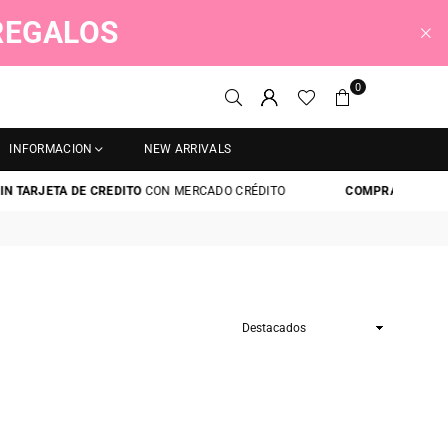
 REGALOS
0
INFORMACION
NEW ARRIVALS
 TARJETA DE CREDITO
CON MERCADO CRÉDITO
COMPRA AHORA Y P
Ordenar